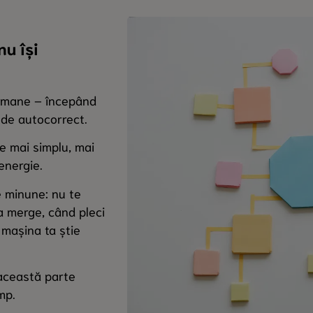
u își
i umane – începând
 de autocorrect.
e mai simplu, mai
energie.
e minune: nu te
 a merge, când pleci
 mașina ta știe
 această parte
mp.