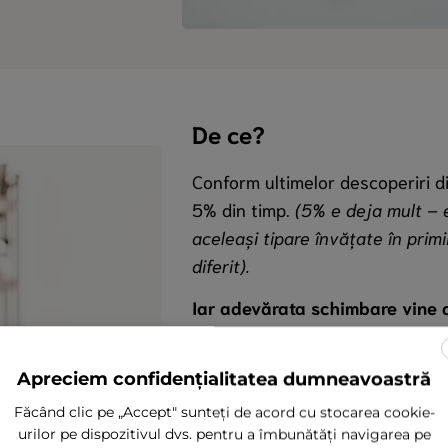
De ce?
Conform ultimelor descoperiri di
5% din timp.
(5% e deja mult – e
aceleași tipare învățate în prim
diferit).
Iar adevărata schimbare vine 
Când avem acces la creativitate,
Apreciem confidențialitatea dumneavoastră
Când îți conduci afacerea pe pi
Făcând clic pe „Accept" sunteți de acord cu stocarea cookie-
nu vezi blocajele care îți țin
urilor pe dispozitivul dvs. pentru a îmbunătăți navigarea pe