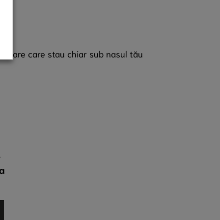
rdinare care stau chiar sub nasul tău
e
va