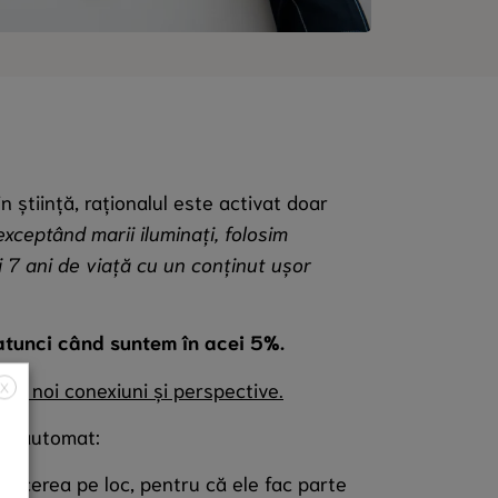
n știință, raționalul este activat doar
xceptând marii iluminați, folosim
ii 7 ani de viață cu un conținut ușor
atunci când suntem în acei 5%.
 la noi conexiuni și perspective.
X
lot automat:
 afacerea pe loc, pentru că ele fac parte