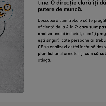
tine. O direcție clară îți d
putere de muncă.
Descoperă cum trebuie să te pregăte
eficientă de la A la Z:
care sunt paș
analiza
anului încheiat, cum îți
preg
ești singur), câte persoane ar trebui
CE
să analizezi astfel încât să desp
planifici
anul urmator și
cum să set
atingă.