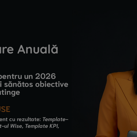
are Anuală
 pentru un 2026
i sănătos obiective
atinge
USE
nt cu rezultate:
Template-
t-ul Wise, Template KPI,