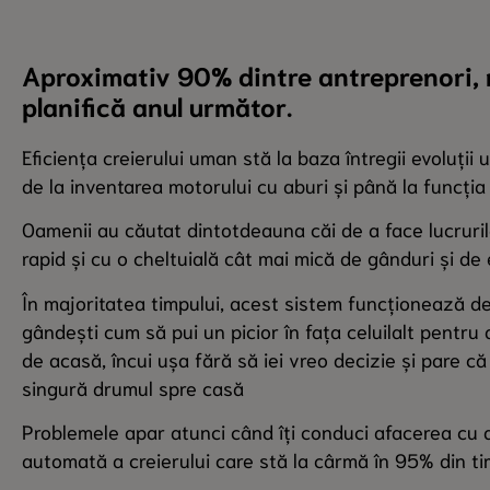
Aproximativ 90% dintre antreprenori, n
planifică anul următor.
Eficiența creierului uman stă la baza întregii evoluți
de la inventarea motorului cu aburi și până la funcția
Oamenii au căutat dintotdeauna căi de a face lucruril
rapid și cu o cheltuială cât mai mică de gânduri și de 
În majoritatea timpului, acest sistem funcționează d
gândești cum să pui un picior în fața celuilalt pentru
de acasă, încui ușa fără să iei vreo decizie și pare că
singură drumul spre casă
Problemele apar atunci când îți conduci afacerea cu
automată a creierului care stă la cârmă în 95% din ti