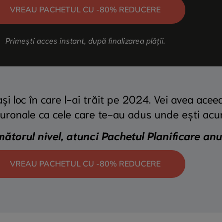
VREAU PACHETUL CU -80% REDUCERE
Primești acces instant, după finalizarea plății.
i loc în care l-ai trăit pe 2024. Vei avea aceea
uronale ca cele care te-au adus unde ești acu
ătorul nivel, atunci Pachetul Planificare anua
VREAU PACHETUL CU -80% REDUCERE