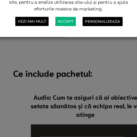
site, pentru a analiza utilizarea site-ului și pentru a ajuta
din peisaj
eforturile noastre de marketing.
nu gândești creativ
VEZI MAI MULT
ACCEPT
PERSONALIZEAZA
nu vii cu idei noi
nu vezi oportunitățile extrao
Ce include pachetul:
Audio: Cum te asiguri că ai obiectiv
setate săanătos și că echipa real, le 
atinge