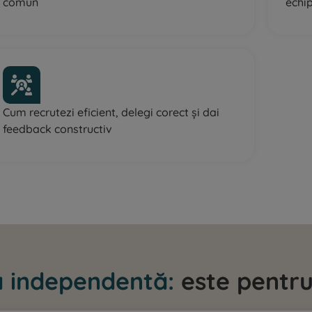
comun
echi
Cum recrutezi eficient, delegi corect și dai
feedback constructiv
ă independentă:
este pentru