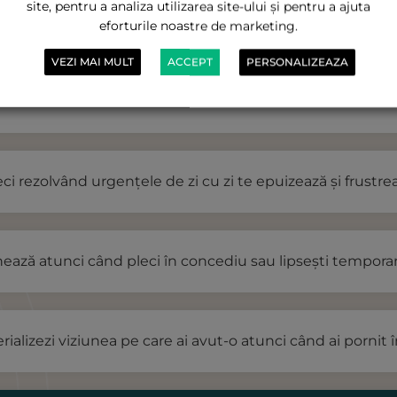
site, pentru a analiza utilizarea site-ului și pentru a ajuta
eforturile noastre de marketing.
VEZI MAI MULT
ACCEPT
PERSONALIZEAZA
erii tale, ceea ce îți cauzează nopți alte, stres și teama st
eci rezolvând urgențele de zi cu zi te epuizează și frustrea
hează atunci când pleci în concediu sau lipsești tempora
erializezi viziunea pe care ai avut-o atunci când ai pornit