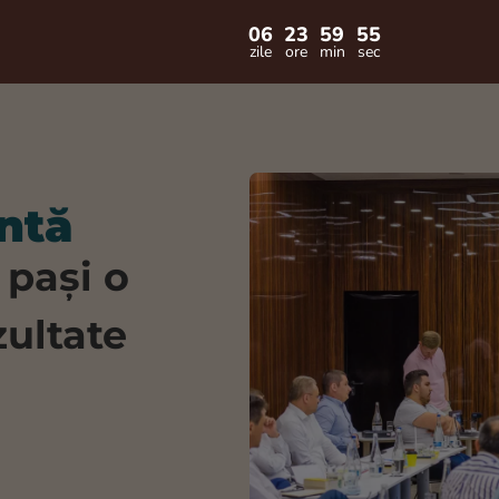
06
23
59
54
zile
ore
min
sec
ntă
 pași o
zultate