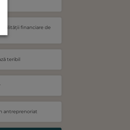
abilității financiare de
ză teribil
r
 în antreprenoriat