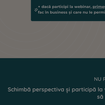
+ dacă participi la webinar,
prime
fac în business și care nu le per
NU 
Schimbă perspectiva și participă la
să 