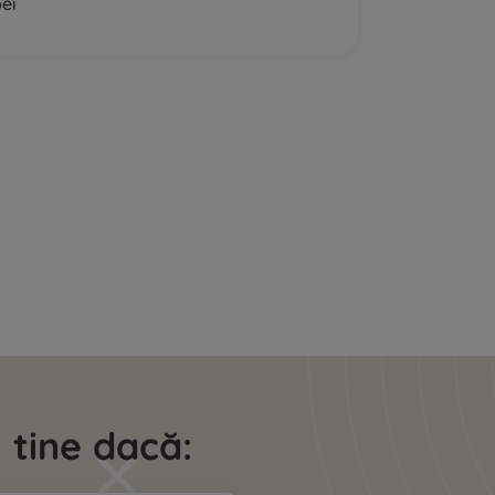
pei
 tine dacă: