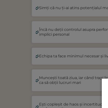
Simți că nu ți-ai atins potențialul m
Încă nu deții controlul asupra perfo
implici personal
Echipa ta face minimul necesar și li
Muncești toată ziua, iar când tragi li
ca să obții lucruri mari
Ești copleșit de haos și incertitudin