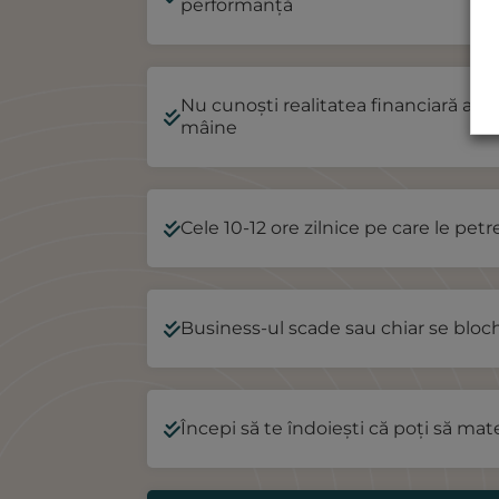
performanță
Nu cunoști realitatea financiară a afac
mâine
Cele 10-12 ore zilnice pe care le petr
Business-ul scade sau chiar se bloc
Începi să te îndoiești că poți să mat