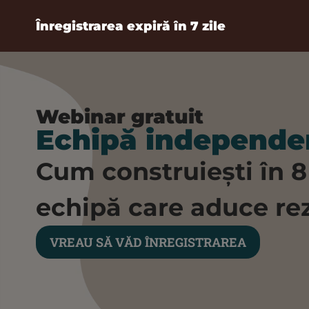
Înregistrarea expiră în 7 zile
Webinar gratuit
Echipă independe
Cum construiești în 8
echipă care aduce re
VREAU SĂ VĂD ÎNREGISTRAREA