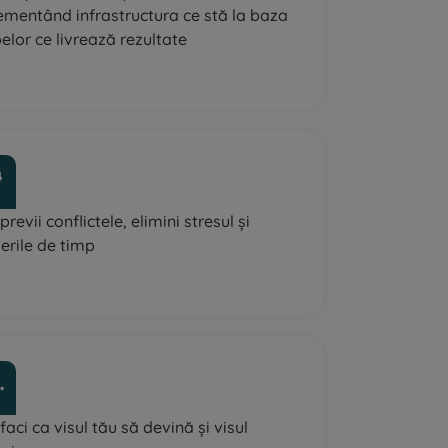
ementând infrastructura ce stă la baza
elor ce livrează rezultate
revii conflictele, elimini stresul și
erile de timp
aci ca visul tău să devină și visul