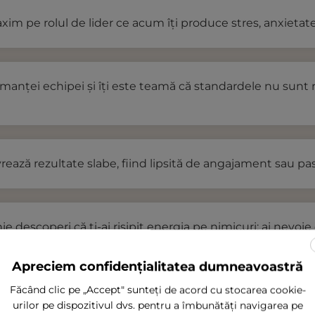
axim pe rolul de lider ce acum îți produce stres, anxietat
rmanței echipei și îți este teamă că standardele nu sunt
vrează rezultate slabe, fiind lipsită de angajament sau pa
nie descoperi că ți-ai risipit energia pe nimicuri; ai nevoie
Apreciem confidențialitatea dumneavoastră
Făcând clic pe „Accept" sunteți de acord cu stocarea cookie-
e, iar echipa lucrează dezorganizat și ineficient în lipsa u
urilor pe dispozitivul dvs. pentru a îmbunătăți navigarea pe