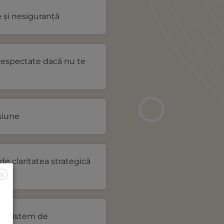
e și nesiguranță
 respectate dacă nu te
siune
 de claritatea strategică
X
nui sistem de