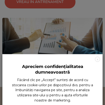
VREAU ÎN ANTRENAMENT
X
Apreciem confidențialitatea
dumneavoastră
Făcând clic pe „Accept" sunteți de acord cu
stocarea cookie-urilor pe dispozitivul dvs. pentru a
îmbunătăți navigarea pe site, pentru a analiza
utilizarea site-ului și pentru a ajuta eforturile
noastre de marketing.
Accepți provocarea Wise