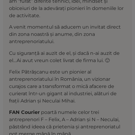
am “furat” diferite tehnici, idei, mindset și
obiceiuri de la adevărați pionieri în domeniile lor
de activitate.
A venit momentul să aducem un invitat direct
din zona noastră și anume, din zona
antreprenoriatului.
Cu siguranță ai auzit de el, și dacă n-ai auzit de
el…Ai avut vreun colet livrat de firma lui. 🙂
Felix Pătrășcanu este un pionier al
antreprenoriatului în România, un vizionar
curajos care a transformat o mică afacere de
curierat într-un gigant al industriei, alături de
frații Adrian și Neculai Mihai.
FAN Courier
poartă numele celor trei
antreprenori F – Felix, A – Adrian şi N – Neculai,
păstrând ideea că prietenia şi antreprenoriatul
pot merge mână în mână.