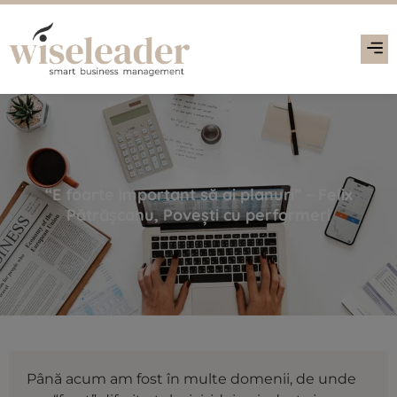
“E foarte important să ai planuri” – Felix
Pătrășcanu, Povești cu performeri
Până acum am fost în multe domenii, de unde