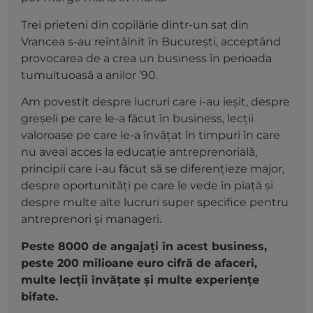
Trei prieteni din copilărie dintr-un sat din
Vrancea s-au reîntâlnit în Bucureşti, accep­tând
provocarea de a crea un business în perioada
tumul­tuoasă a anilor ’90.
Am povestit despre lucruri care i-au ieșit, despre
greșeli pe care le-a făcut în business, lecții
valoroase pe care le-a învățat în timpuri în care
nu aveai acces la educație antreprenorială,
principii care i-au făcut să se diferențieze major,
despre oportunități pe care le vede în piață și
despre multe alte lucruri super specifice pentru
antreprenori și manageri.
Peste 8000 de angajați în acest business,
peste 200 milioane euro cifră de afaceri,
multe lecții învățate și multe experiențe
bifate.