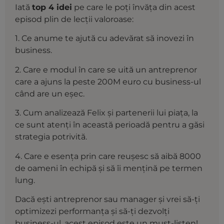
Iată
top 4 idei
pe care le poți învăța din acest
episod plin de lecții valoroase:
1. Ce anume te ajută cu adevărat să inovezi în
business.
2. Care e modul în care se uită un antreprenor
care a ajuns la peste 200M euro cu business-ul
când are un eșec.
3. Cum analizează Felix și partenerii lui piața, la
ce sunt atenți în această perioadă pentru a găsi
strategia potrivită.
4. Care e esența prin care reușesc să aibă 8000
de oameni în echipă și să îi mențină pe termen
lung.
Dacă ești antreprenor sau manager și vrei să-ți
optimizezi performanța și să-ți dezvolți
business-ul, acest episod este un must-listen!