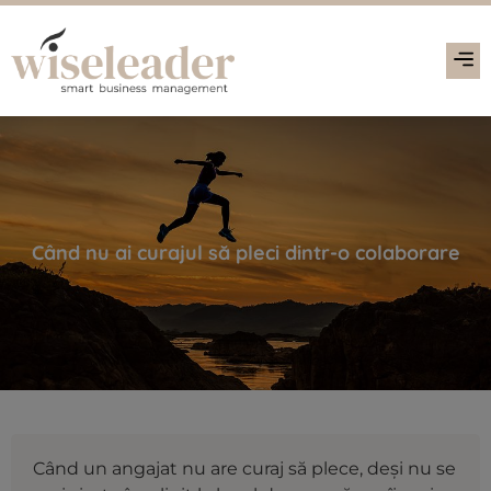
Când nu ai curajul să pleci dintr-o colaborare
Când un angajat nu are curaj să plece, deși nu se