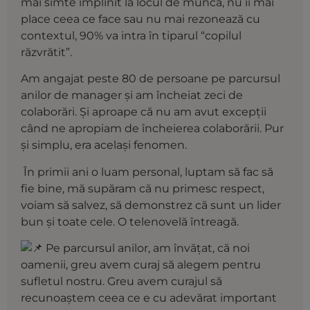
mai simte împlinit la locul de muncă, nu îi mai
place ceea ce face sau nu mai rezonează cu
contextul, 90% va intra în tiparul “copilul
răzvrătit”.
Am angajat peste 80 de persoane pe parcursul
anilor de manager și am încheiat zeci de
colaborări. Și aproape că nu am avut excepții
când ne apropiam de încheierea colaborării. Pur
și simplu, era același fenomen.
În primii ani o luam personal, luptam să fac să
fie bine, mă supăram că nu primesc respect,
voiam să salvez, să demonstrez că sunt un lider
bun și toate cele. O telenovelă întreagă.
Pe parcursul anilor, am învățat, că noi
oamenii, greu avem curaj să alegem pentru
sufletul nostru. Greu avem curajul să
recunoaștem ceea ce e cu adevărat important