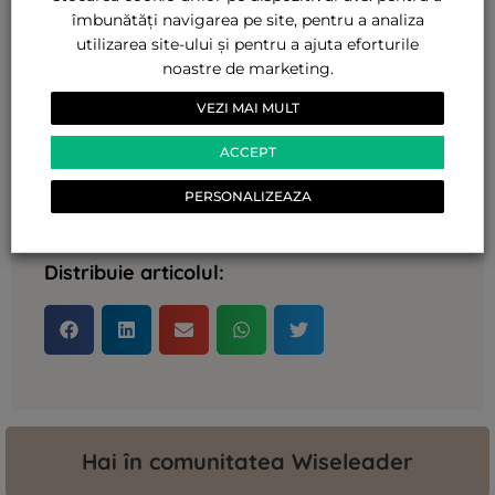
vadă, le va fi frică să ia decizia pur și simplu.
îmbunătăți navigarea pe site, pentru a analiza
utilizarea site-ului și pentru a ajuta eforturile
Fă tu primul pas și evită dinamica de părinte
noastre de marketing.
persecutor și copil răzvrătit. Luați decizia de la
VEZI MAI MULT
adult la adult.
ACCEPT
Pentru wiseleader-ul din tine,
PERSONALIZEAZA
Diana.
Distribuie articolul:
Hai în comunitatea Wiseleader