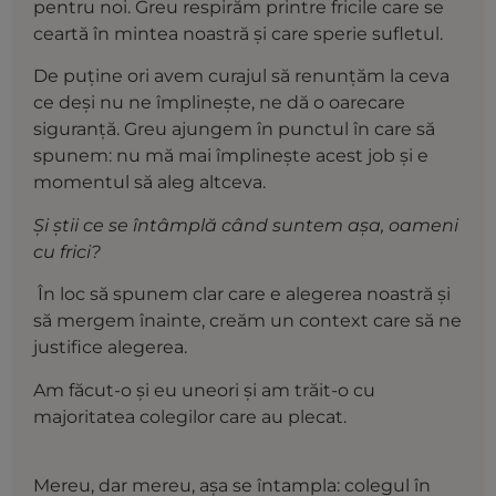
pentru noi. Greu respirăm printre fricile care se
ceartă în mintea noastră și care sperie sufletul.
De puține ori avem curajul să renunțăm la ceva
ce deși nu ne împlinește, ne dă o oarecare
siguranță. Greu ajungem în punctul în care să
spunem: nu mă mai împlinește acest job și e
momentul să aleg altceva.
Și știi ce se întâmplă când suntem așa, oameni
cu frici?
În loc să spunem clar care e alegerea noastră și
să mergem înainte, creăm un context care să ne
justifice alegerea.
Am făcut-o și eu uneori și am trăit-o cu
majoritatea colegilor care au plecat.
Mereu, dar mereu, așa se întampla: colegul în