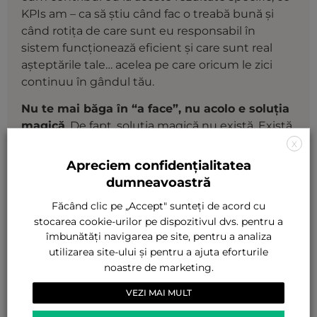
KPIs am – ca să știu când fac o treabă bună și
când rotița de care sunt eu responsabil în
sistem funcționează eficient și care sunt real
așteptările tale… acelea pe care oricum le zici
continuu în gândul tău.
Nu te mai băga în “a face”, nu acolo e soluția
magică
. De fapt, soluția magică nu există. Există
antreprenori, care își asumă rolul cu adevărat și
X
își alocă timp să aducă claritate în business-ul
Apreciem confidențialitatea
lor.
dumneavoastră
Du-te înapoi în rolul tău.
Făcând clic pe „Accept" sunteți de acord cu
stocarea cookie-urilor pe dispozitivul dvs. pentru a
Pentru wiseleader-ul din tine,
îmbunătăți navigarea pe site, pentru a analiza
utilizarea site-ului și pentru a ajuta eforturile
Diana.
noastre de marketing.
VEZI MAI MULT
Distribuie articolul: