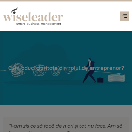
Cum aduci claritate din rolul de antreprenor?
“I-am zis ce să facă de n ori și tot nu face. Am să