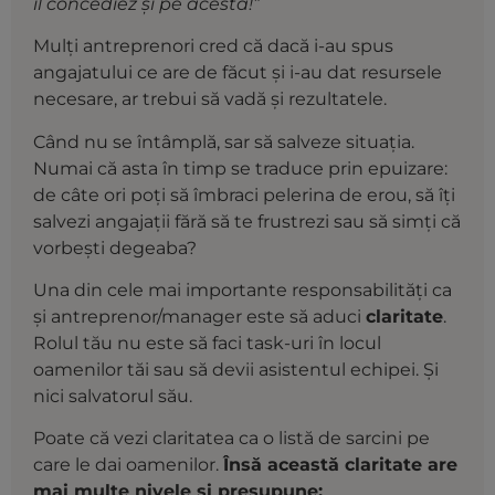
îl concediez și pe acesta!”
Mulți antreprenori cred că dacă i-au spus
angajatului ce are de făcut și i-au dat resursele
necesare, ar trebui să vadă și rezultatele.
Când nu se întâmplă, sar să salveze situația.
Numai că asta în timp se traduce prin epuizare:
de câte ori poți să îmbraci pelerina de erou, să îți
salvezi angajații fără să te frustrezi sau să simți că
vorbești degeaba?
Una din cele mai importante responsabilități ca
și antreprenor/manager este să aduci
claritate
.
Rolul tău nu este să faci task-uri în locul
oamenilor tăi sau să devii asistentul echipei. Și
nici salvatorul său.
Poate că vezi claritatea ca o listă de sarcini pe
care le dai oamenilor.
Însă această claritate are
mai multe nivele și presupune: