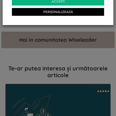
ACCEPT
PERSONALIZEAZA
Hai în comunitatea Wiseleader
Te-ar putea interesa și următoarele
articole