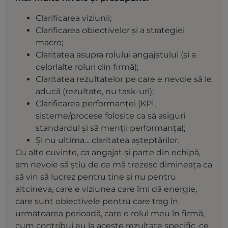
Clarificarea viziunii;
Clarificarea obiectivelor și a strategiei
macro;
Claritatea asupra rolului angajatului (și a
celorlalte roluri din firmă);
Claritatea rezultatelor pe care e nevoie să le
aducă (rezultate, nu task-uri);
Clarificarea performanței (KPI,
sisteme/procese folosite ca să asiguri
standardul și să menții performanța);
Și nu ultima… claritatea așteptărilor.
Cu alte cuvinte, ca angajat și parte din echipă,
am nevoie să știu de ce mă trezesc dimineața ca
să vin să lucrez pentru tine și nu pentru
altcineva, care e viziunea care îmi dă energie,
care sunt obiectivele pentru care trag în
următoarea perioadă, care e rolul meu în firmă,
cum contribui eu la aceste rezultate specific, ce