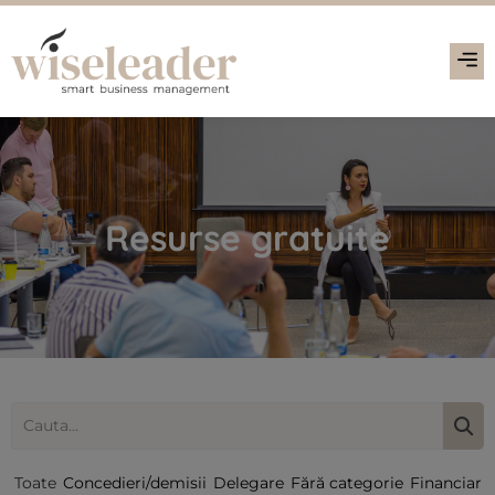
Resurse gratuite
Toate
Concedieri/demisii
Delegare
Fără categorie
Financiar