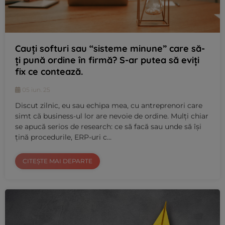
Cauți softuri sau “sisteme minune” care să-
ți pună ordine în firmă? S-ar putea să eviți
fix ce contează.
05 iun. 25
Discut zilnic, eu sau echipa mea, cu antreprenori care
simt că business-ul lor are nevoie de ordine. Mulți chiar
se apucă serios de research: ce să facă sau unde să își
țină procedurile, ERP-uri c…
CITEȘTE MAI DEPARTE