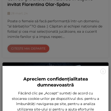
invitat Florentina Olar-Spânu
28 mart. 24
Poate o femeie să facă performanță într-un domeniu
“al bărbaților”?O daaa :) Căpitan al echipei naționale de
fotbal și cea mai selecționată jucătoare, ea a cucerit
inimile fanilor și a impus respec…
CITEȘTE MAI DEPARTE
X
Apreciem confidențialitatea
dumneavoastră
Făcând clic pe „Accept" sunteți de acord cu
stocarea cookie-urilor pe dispozitivul dvs. pentru a
îmbunătăți navigarea pe site, pentru a analiza
utilizarea site-ului și pentru a ajuta eforturile