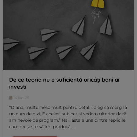
De ce teoria nu e suficientă oricâți bani ai
investi
14 ian. 25
“Diana, mulțumesc mult pentru detalii, aleg să merg la
un curs de o zi. E același subiect și vedem ulterior dacă
am nevoie de program.” Na… asta e una dintre replicile
care reușește să îmi producă …