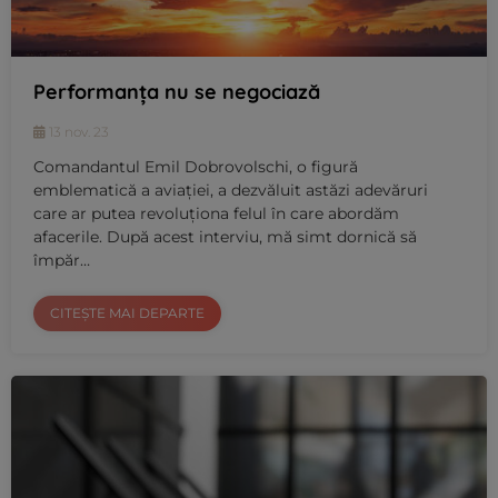
Performanța nu se negociază
13 nov. 23
Comandantul Emil Dobrovolschi, o figură
emblematică a aviației, a dezvăluit astăzi adevăruri
care ar putea revoluționa felul în care abordăm
afacerile. După acest interviu, mă simt dornică să
împăr…
CITEȘTE MAI DEPARTE