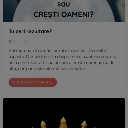
Tu ceri rezultate?
22 ian. 24
Antreprenorul român, omul extremelor. În multe
aspecte. Dar azi îți scriu despre nevoia antreprenorului
de a cere rezultate sau despre a crește oameni, nu de
alta, dar pur și simplu mă fascinează e…
CITEȘTE MAI DEPARTE