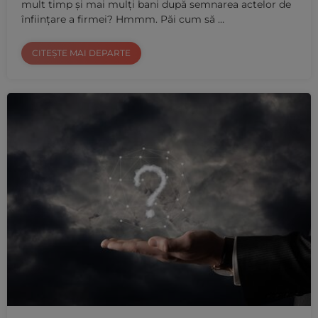
mult timp și mai mulți bani după semnarea actelor de
înființare a firmei? Hmmm. Păi cum să …
CITEȘTE MAI DEPARTE