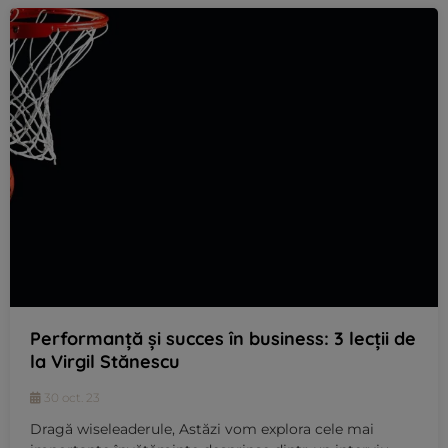
Performanță și succes în business: 3 lecții de
la Virgil Stănescu
30 oct. 23
Dragă wiseleaderule, Astăzi vom explora cele mai