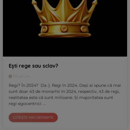
Ești rege sau sclav?
04 ian. 24
Regi? În 2024? Da :). Regi în 2024. Deși ai spune că mai
sunt doar 43 de monarhii în 2024, respectiv, 43 de regi,
realitatea este că sunt milioane. Și majoritatea sunt
regi egocentrici. …
CITEȘTE MAI DEPARTE